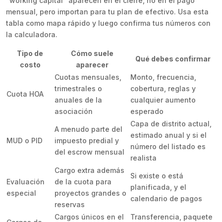
“working capital” aparecen en el cierre, no en el pago
mensual, pero importan para tu plan de efectivo. Usa esta
tabla como mapa rápido y luego confirma tus números con
la calculadora.
Tipo de
Cómo suele
Qué debes confirmar
costo
aparecer
Cuotas mensuales,
Monto, frecuencia,
trimestrales o
cobertura, reglas y
Cuota HOA
anuales de la
cualquier aumento
asociación
esperado
Capa de distrito actual,
A menudo parte del
estimado anual y si el
MUD o PID
impuesto predial y
número del listado es
del escrow mensual
realista
Cargo extra además
Si existe o está
Evaluación
de la cuota para
planificada, y el
especial
proyectos grandes o
calendario de pagos
reservas
Cargos únicos en el
Transferencia, paquete