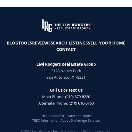
BLOG
TOOLS
REVIEWS
SEARCH LISTINGS
SELL YOUR HOME
CONTACT
Levi Rodgers Real Estate Group
3128 Napier Park
San Antonio, TX 78231
Call Us or Text Us
Main Phone:
(210) 879-8220
Alternate Phone:
(210) 610-0760
TREC Consumer Protection Notice
TREC Information About Brokerage Services
© 2026 Levi Rodgers Real Estate Group. All rights reserved.