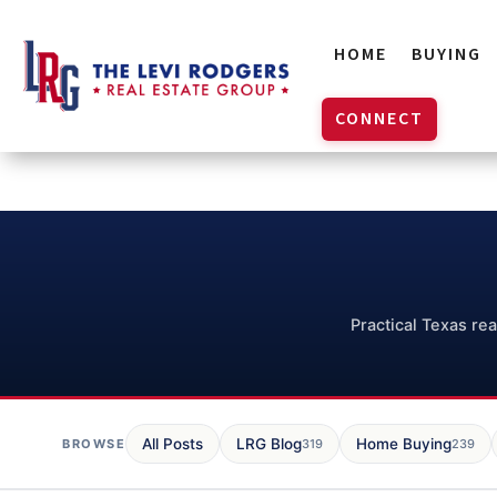
HOME
BUYING
CONNECT
Practical Texas rea
All Posts
LRG Blog
Home Buying
BROWSE
319
239