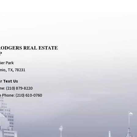
RODGERS REAL ESTATE
P
ier Park
nio, TX, 78231
or Text Us
ne:
(210) 879-8220
e Phone:
(210) 610-0760