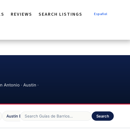
LS
REVIEWS
SEARCH LISTINGS
Español
n Antonio · Austin ·
Austin Blog
Trends
Local News
Search
VA Loans
43
24
20
15