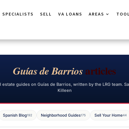
SPECIALISTS
SELL
VA LOANS
AREAS
TOO
articles
Guías de Barrios
l estate guides on Guías de Barrios, written by the LRG team. Sa
Killeen
Spanish Blog
Neighborhood Guides
Sell Your Home
192
175
44