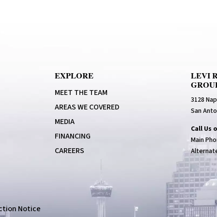
EXPLORE
LEVI 
GROU
MEET THE TEAM
3128 Nap
AREAS WE COVERED
San Anto
MEDIA
Call Us 
FINANCING
Main Pho
CAREERS
Alternat
tion Notice